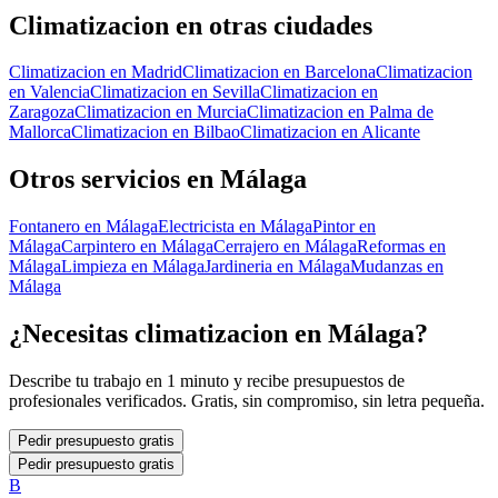
Climatizacion
en otras ciudades
Climatizacion
en
Madrid
Climatizacion
en
Barcelona
Climatizacion
en
Valencia
Climatizacion
en
Sevilla
Climatizacion
en
Zaragoza
Climatizacion
en
Murcia
Climatizacion
en
Palma de
Mallorca
Climatizacion
en
Bilbao
Climatizacion
en
Alicante
Otros servicios en
Málaga
Fontanero
en
Málaga
Electricista
en
Málaga
Pintor
en
Málaga
Carpintero
en
Málaga
Cerrajero
en
Málaga
Reformas
en
Málaga
Limpieza
en
Málaga
Jardineria
en
Málaga
Mudanzas
en
Málaga
¿Necesitas
climatizacion
en
Málaga
?
Describe tu trabajo en 1 minuto y recibe presupuestos de
profesionales verificados. Gratis, sin compromiso, sin letra pequeña.
Pedir presupuesto gratis
Pedir presupuesto gratis
B