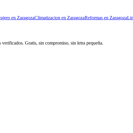
rajero
en
Zaragoza
Climatizacion
en
Zaragoza
Reformas
en
Zaragoza
Li
 verificados. Gratis, sin compromiso, sin letra pequeña.