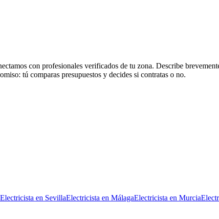
ectamos con profesionales verificados de tu zona. Describe brevemente 
romiso: tú comparas presupuestos y decides si contratas o no.
Electricista
en
Sevilla
Electricista
en
Málaga
Electricista
en
Murcia
Electr