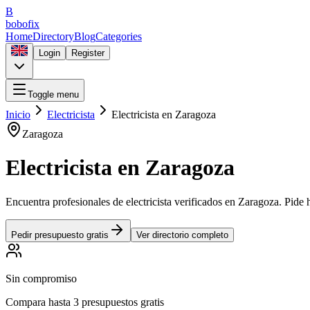
B
bobofix
Home
Directory
Blog
Categories
Login
Register
Toggle menu
Inicio
Electricista
Electricista
en
Zaragoza
Zaragoza
Electricista
en
Zaragoza
Encuentra profesionales de
electricista
verificados en
Zaragoza
. Pide 
Pedir presupuesto gratis
Ver directorio completo
Sin compromiso
Compara hasta 3 presupuestos gratis