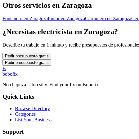
Otros servicios en
Zaragoza
Fontanero
en
Zaragoza
Pintor
en
Zaragoza
Carpintero
en
Zaragoza
Cer
¿Necesitas
electricista
en
Zaragoza
?
Describe tu trabajo en 1 minuto y recibe presupuestos de profesionales
Pedir presupuesto gratis
Pedir presupuesto gratis
B
bobofix
No chapuza is too silly. Find your fix on Bobofix.
Quick Links
Browse Directory
Categories
List Your Business
Support