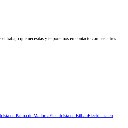
el trabajo que necesitas y te ponemos en contacto con hasta tres
icista
en
Palma de Mallorca
Electricista
en
Bilbao
Electricista
en