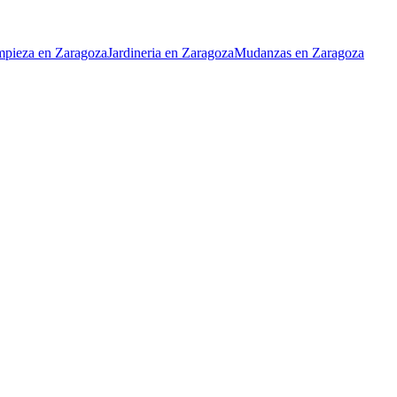
mpieza
en
Zaragoza
Jardineria
en
Zaragoza
Mudanzas
en
Zaragoza