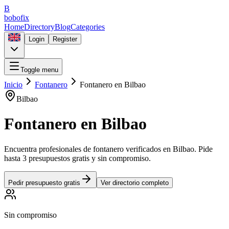
B
bobofix
Home
Directory
Blog
Categories
Login
Register
Toggle menu
Inicio
Fontanero
Fontanero
en
Bilbao
Bilbao
Fontanero
en
Bilbao
Encuentra profesionales de
fontanero
verificados en
Bilbao
. Pide
hasta 3 presupuestos gratis y sin compromiso.
Pedir presupuesto gratis
Ver directorio completo
Sin compromiso