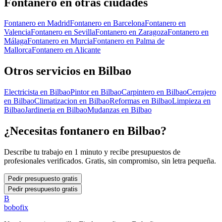
Fontanero
en otras ciudades
Fontanero
en
Madrid
Fontanero
en
Barcelona
Fontanero
en
Valencia
Fontanero
en
Sevilla
Fontanero
en
Zaragoza
Fontanero
en
Málaga
Fontanero
en
Murcia
Fontanero
en
Palma de
Mallorca
Fontanero
en
Alicante
Otros servicios en
Bilbao
Electricista
en
Bilbao
Pintor
en
Bilbao
Carpintero
en
Bilbao
Cerrajero
en
Bilbao
Climatizacion
en
Bilbao
Reformas
en
Bilbao
Limpieza
en
Bilbao
Jardineria
en
Bilbao
Mudanzas
en
Bilbao
¿Necesitas
fontanero
en
Bilbao
?
Describe tu trabajo en 1 minuto y recibe presupuestos de
profesionales verificados. Gratis, sin compromiso, sin letra pequeña.
Pedir presupuesto gratis
Pedir presupuesto gratis
B
bobofix