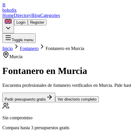
B
bobofix
Home
Directory
Blog
Categories
Login
Register
Toggle menu
Inicio
Fontanero
Fontanero
en
Murcia
Murcia
Fontanero
en
Murcia
Encuentra profesionales de
fontanero
verificados en
Murcia
. Pide has
Pedir presupuesto gratis
Ver directorio completo
Sin compromiso
Compara hasta 3 presupuestos gratis