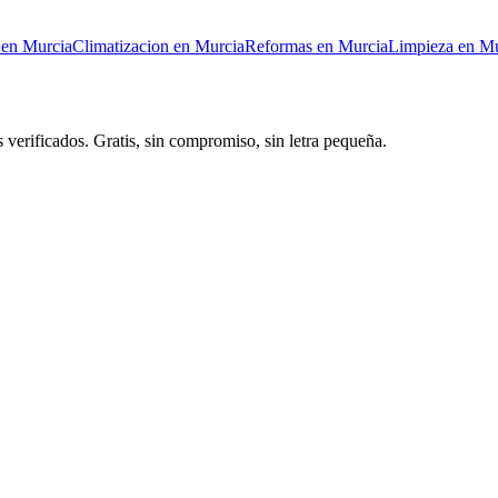
en
Murcia
Climatizacion
en
Murcia
Reformas
en
Murcia
Limpieza
en
Mu
 verificados. Gratis, sin compromiso, sin letra pequeña.