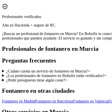
Profesionales verificados
Alta en Hacienda + seguro de RC
¿Buscas un profesional de fontanero en Murcia? En Bobofix te conecta
profesionales que pueden ayudarte. El servicio es gratuito y sin comp
Profesionales de
fontanero
en
Murcia
Preguntas frecuentes
¿Cuánto cuesta un servicio de fontanero en Murcia?
+
¿Los profesionales de fontanero en Bobofix están verificados?
+
¿Pedir presupuesto tiene algún coste?
+
Fontanero
en otras ciudades
Fontanero
en
Madrid
Fontanero
en
Barcelona
Fontanero
en
Valencia
Fo
Otros servicios en
Murcia