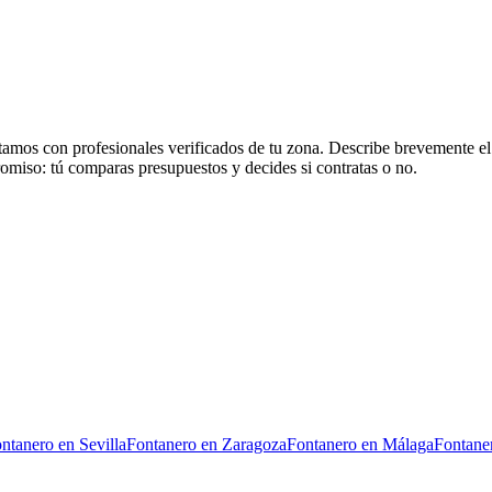
mos con profesionales verificados de tu zona. Describe brevemente el t
romiso: tú comparas presupuestos y decides si contratas o no.
ntanero
en
Sevilla
Fontanero
en
Zaragoza
Fontanero
en
Málaga
Fontane