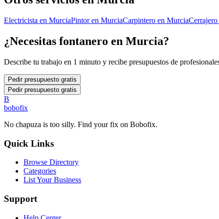
Electricista
en
Murcia
Pintor
en
Murcia
Carpintero
en
Murcia
Cerrajero
¿Necesitas
fontanero
en
Murcia
?
Describe tu trabajo en 1 minuto y recibe presupuestos de profesionales
Pedir presupuesto gratis
Pedir presupuesto gratis
B
bobofix
No chapuza is too silly. Find your fix on Bobofix.
Quick Links
Browse Directory
Categories
List Your Business
Support
Help Center