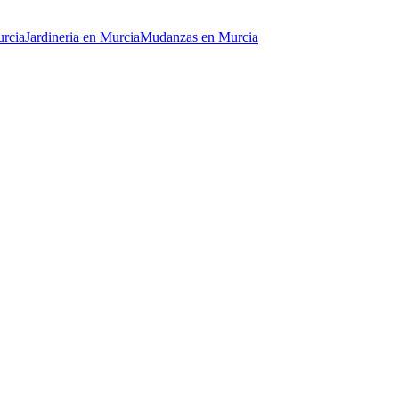
rcia
Jardineria
en
Murcia
Mudanzas
en
Murcia