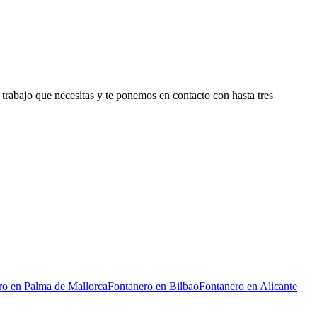
rabajo que necesitas y te ponemos en contacto con hasta tres
ro
en
Palma de Mallorca
Fontanero
en
Bilbao
Fontanero
en
Alicante