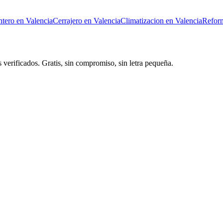
ntero
en
Valencia
Cerrajero
en
Valencia
Climatizacion
en
Valencia
Refor
 verificados. Gratis, sin compromiso, sin letra pequeña.