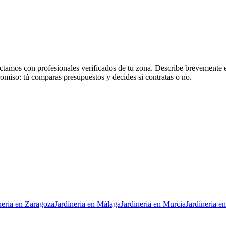
ctamos con profesionales verificados de tu zona. Describe brevemente el
romiso: tú comparas presupuestos y decides si contratas o no.
neria
en
Zaragoza
Jardineria
en
Málaga
Jardineria
en
Murcia
Jardineria
e