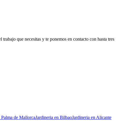
 trabajo que necesitas y te ponemos en contacto con hasta tres
n
Palma de Mallorca
Jardineria
en
Bilbao
Jardineria
en
Alicante