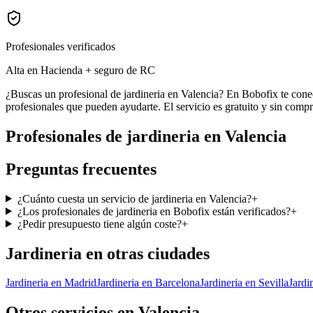
Profesionales verificados
Alta en Hacienda + seguro de RC
¿Buscas un profesional de jardineria en Valencia? En Bobofix te cone
profesionales que pueden ayudarte. El servicio es gratuito y sin comp
Profesionales de
jardineria
en
Valencia
Preguntas frecuentes
¿Cuánto cuesta un servicio de jardineria en Valencia?
+
¿Los profesionales de jardineria en Bobofix están verificados?
+
¿Pedir presupuesto tiene algún coste?
+
Jardineria
en otras ciudades
Jardineria
en
Madrid
Jardineria
en
Barcelona
Jardineria
en
Sevilla
Jardi
Otros servicios en
Valencia