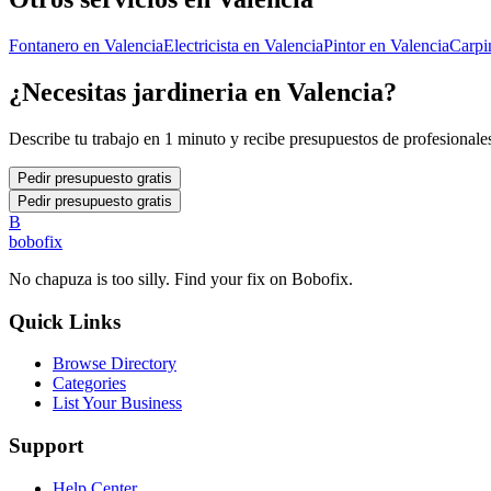
Fontanero
en
Valencia
Electricista
en
Valencia
Pintor
en
Valencia
Carpi
¿Necesitas
jardineria
en
Valencia
?
Describe tu trabajo en 1 minuto y recibe presupuestos de profesionales
Pedir presupuesto gratis
Pedir presupuesto gratis
B
bobofix
No chapuza is too silly. Find your fix on Bobofix.
Quick Links
Browse Directory
Categories
List Your Business
Support
Help Center