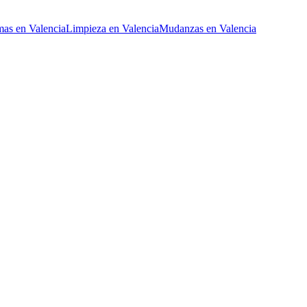
mas
en
Valencia
Limpieza
en
Valencia
Mudanzas
en
Valencia