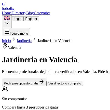
B
bobofix
Home
Directory
Blog
Categories
Login
Register
Toggle menu
Inicio
Jardineria
Jardineria
en
Valencia
Valencia
Jardineria
en
Valencia
Encuentra profesionales de
jardineria
verificados en
Valencia
. Pide ha
Pedir presupuesto gratis
Ver directorio completo
Sin compromiso
Compara hasta 3 presupuestos gratis