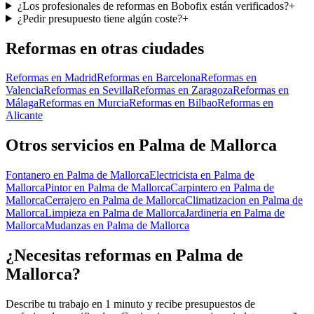
¿Los profesionales de reformas en Bobofix están verificados?
+
¿Pedir presupuesto tiene algún coste?
+
Reformas
en otras ciudades
Reformas
en
Madrid
Reformas
en
Barcelona
Reformas
en
Valencia
Reformas
en
Sevilla
Reformas
en
Zaragoza
Reformas
en
Málaga
Reformas
en
Murcia
Reformas
en
Bilbao
Reformas
en
Alicante
Otros servicios en
Palma de Mallorca
Fontanero
en
Palma de Mallorca
Electricista
en
Palma de
Mallorca
Pintor
en
Palma de Mallorca
Carpintero
en
Palma de
Mallorca
Cerrajero
en
Palma de Mallorca
Climatizacion
en
Palma de
Mallorca
Limpieza
en
Palma de Mallorca
Jardineria
en
Palma de
Mallorca
Mudanzas
en
Palma de Mallorca
¿Necesitas
reformas
en
Palma de
Mallorca
?
Describe tu trabajo en 1 minuto y recibe presupuestos de