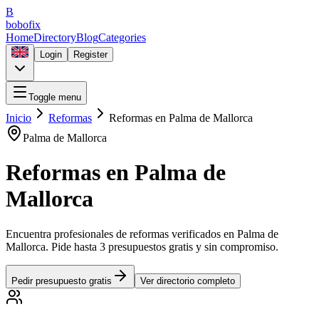
B
bobofix
Home
Directory
Blog
Categories
Login
Register
Toggle menu
Inicio
Reformas
Reformas
en
Palma de Mallorca
Palma de Mallorca
Reformas
en
Palma de
Mallorca
Encuentra profesionales de
reformas
verificados en
Palma de
Mallorca
. Pide hasta 3 presupuestos gratis y sin compromiso.
Pedir presupuesto gratis
Ver directorio completo