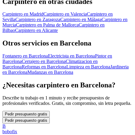
Carpintero
en otras ciudades
Carpintero
en
Madrid
Carpintero
en
Valencia
Carpintero
en
Sevilla
Carpintero
en
Zaragoza
Carpintero
en
Málaga
Carpintero
en
Murcia
Carpintero
en
Palma de Mallorca
Carpintero
en
Bilbao
Carpintero
en
Alicante
Otros servicios en
Barcelona
Fontanero
en
Barcelona
Electricista
en
Barcelona
Pintor
en
Barcelona
Cerrajero
en
Barcelona
Climatizacion
en
Barcelona
Reformas
en
Barcelona
Limpieza
en
Barcelona
Jardineria
en
Barcelona
Mudanzas
en
Barcelona
¿Necesitas
carpintero
en
Barcelona
?
Describe tu trabajo en 1 minuto y recibe presupuestos de
profesionales verificados. Gratis, sin compromiso, sin letra pequeña.
Pedir presupuesto gratis
Pedir presupuesto gratis
B
bobofix