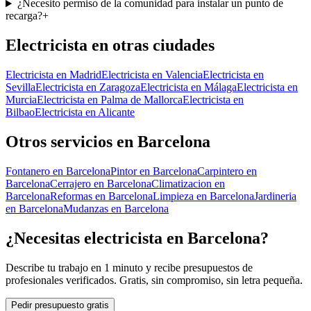
¿Necesito permiso de la comunidad para instalar un punto de
recarga?
+
Electricista
en otras ciudades
Electricista
en
Madrid
Electricista
en
Valencia
Electricista
en
Sevilla
Electricista
en
Zaragoza
Electricista
en
Málaga
Electricista
en
Murcia
Electricista
en
Palma de Mallorca
Electricista
en
Bilbao
Electricista
en
Alicante
Otros servicios en
Barcelona
Fontanero
en
Barcelona
Pintor
en
Barcelona
Carpintero
en
Barcelona
Cerrajero
en
Barcelona
Climatizacion
en
Barcelona
Reformas
en
Barcelona
Limpieza
en
Barcelona
Jardineria
en
Barcelona
Mudanzas
en
Barcelona
¿Necesitas
electricista
en
Barcelona
?
Describe tu trabajo en 1 minuto y recibe presupuestos de
profesionales verificados. Gratis, sin compromiso, sin letra pequeña.
Pedir presupuesto gratis