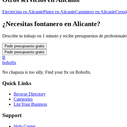
Electricista
en
Alicante
Pintor
en
Alicante
Carpintero
en
Alicante
Cerraj
¿Necesitas
fontanero
en
Alicante
?
Describe tu trabajo en 1 minuto y recibe presupuestos de profesionales
Pedir presupuesto gratis
Pedir presupuesto gratis
B
bobofix
No chapuza is too silly. Find your fix on Bobofix.
Quick Links
Browse Directory
Categories
List Your Business
Support
Help Center