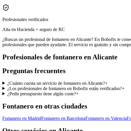
Profesionales verificados
Alta en Hacienda + seguro de RC
¿Buscas un profesional de fontanero en Alicante? En Bobofix te conec
profesionales que pueden ayudarte. El servicio es gratuito y sin comp
Profesionales de
fontanero
en
Alicante
Preguntas frecuentes
¿Cuánto cuesta un servicio de fontanero en Alicante?
+
¿Los profesionales de fontanero en Bobofix están verificados?
+
¿Pedir presupuesto tiene algún coste?
+
Fontanero
en otras ciudades
Fontanero
en
Madrid
Fontanero
en
Barcelona
Fontanero
en
Valencia
Fo
Otros servicios en
Alicante