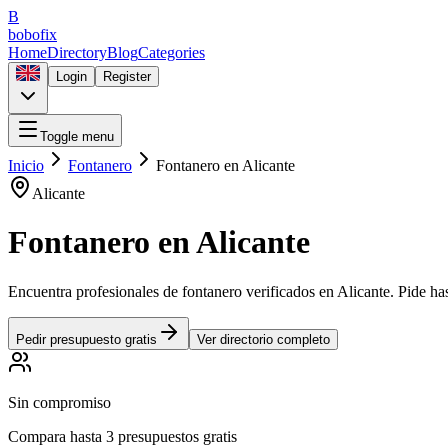
B
bobofix
Home
Directory
Blog
Categories
Login
Register
Toggle menu
Inicio
Fontanero
Fontanero
en
Alicante
Alicante
Fontanero
en
Alicante
Encuentra profesionales de
fontanero
verificados en
Alicante
. Pide ha
Pedir presupuesto gratis
Ver directorio completo
Sin compromiso
Compara hasta 3 presupuestos gratis