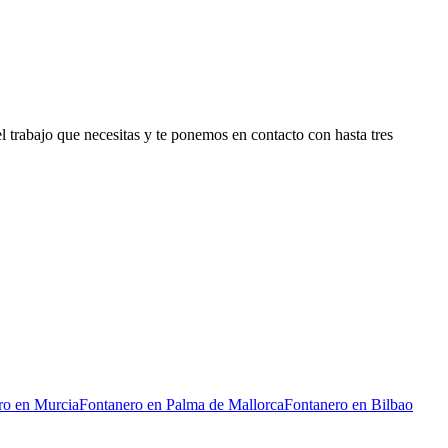
 trabajo que necesitas y te ponemos en contacto con hasta tres
ro
en
Murcia
Fontanero
en
Palma de Mallorca
Fontanero
en
Bilbao