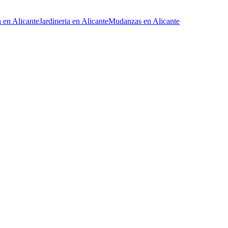
a
en
Alicante
Jardineria
en
Alicante
Mudanzas
en
Alicante