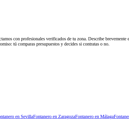
tamos con profesionales verificados de tu zona. Describe brevemente el
romiso: tú comparas presupuestos y decides si contratas o no.
ntanero
en
Sevilla
Fontanero
en
Zaragoza
Fontanero
en
Málaga
Fontane