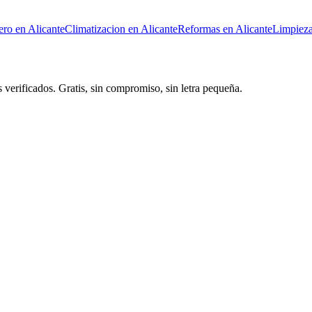
ero
en
Alicante
Climatizacion
en
Alicante
Reformas
en
Alicante
Limpiez
 verificados. Gratis, sin compromiso, sin letra pequeña.