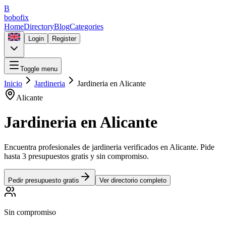
B
bobofix
Home
Directory
Blog
Categories
Login
Register
Toggle menu
Inicio
Jardineria
Jardineria
en
Alicante
Alicante
Jardineria
en
Alicante
Encuentra profesionales de
jardineria
verificados en
Alicante
. Pide
hasta 3 presupuestos gratis y sin compromiso.
Pedir presupuesto gratis
Ver directorio completo
Sin compromiso