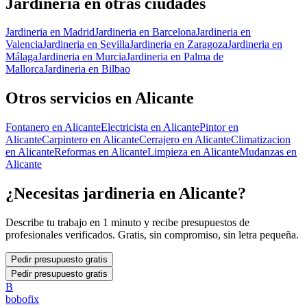
Jardineria
en otras ciudades
Jardineria
en
Madrid
Jardineria
en
Barcelona
Jardineria
en
Valencia
Jardineria
en
Sevilla
Jardineria
en
Zaragoza
Jardineria
en
Málaga
Jardineria
en
Murcia
Jardineria
en
Palma de
Mallorca
Jardineria
en
Bilbao
Otros servicios en
Alicante
Fontanero
en
Alicante
Electricista
en
Alicante
Pintor
en
Alicante
Carpintero
en
Alicante
Cerrajero
en
Alicante
Climatizacion
en
Alicante
Reformas
en
Alicante
Limpieza
en
Alicante
Mudanzas
en
Alicante
¿Necesitas
jardineria
en
Alicante
?
Describe tu trabajo en 1 minuto y recibe presupuestos de
profesionales verificados. Gratis, sin compromiso, sin letra pequeña.
Pedir presupuesto gratis
Pedir presupuesto gratis
B
bobofix