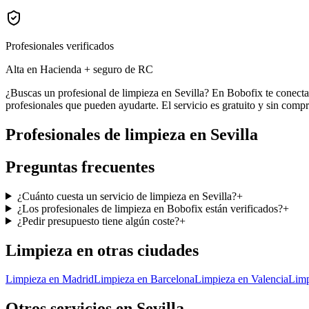
Profesionales verificados
Alta en Hacienda + seguro de RC
¿Buscas un profesional de limpieza en Sevilla? En Bobofix te conecta
profesionales que pueden ayudarte. El servicio es gratuito y sin comp
Profesionales de
limpieza
en
Sevilla
Preguntas frecuentes
¿Cuánto cuesta un servicio de limpieza en Sevilla?
+
¿Los profesionales de limpieza en Bobofix están verificados?
+
¿Pedir presupuesto tiene algún coste?
+
Limpieza
en otras ciudades
Limpieza
en
Madrid
Limpieza
en
Barcelona
Limpieza
en
Valencia
Limp
Otros servicios en
Sevilla