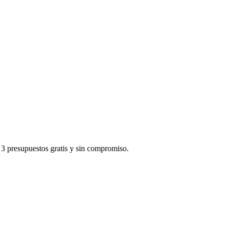
a 3 presupuestos gratis y sin compromiso.