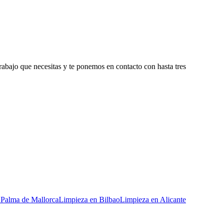
rabajo que necesitas y te ponemos en contacto con hasta tres
n
Palma de Mallorca
Limpieza
en
Bilbao
Limpieza
en
Alicante