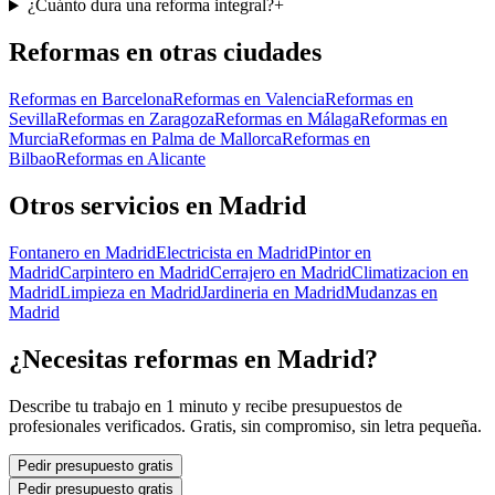
¿Cuánto dura una reforma integral?
+
Reformas
en otras ciudades
Reformas
en
Barcelona
Reformas
en
Valencia
Reformas
en
Sevilla
Reformas
en
Zaragoza
Reformas
en
Málaga
Reformas
en
Murcia
Reformas
en
Palma de Mallorca
Reformas
en
Bilbao
Reformas
en
Alicante
Otros servicios en
Madrid
Fontanero
en
Madrid
Electricista
en
Madrid
Pintor
en
Madrid
Carpintero
en
Madrid
Cerrajero
en
Madrid
Climatizacion
en
Madrid
Limpieza
en
Madrid
Jardineria
en
Madrid
Mudanzas
en
Madrid
¿Necesitas
reformas
en
Madrid
?
Describe tu trabajo en 1 minuto y recibe presupuestos de
profesionales verificados. Gratis, sin compromiso, sin letra pequeña.
Pedir presupuesto gratis
Pedir presupuesto gratis