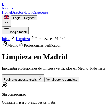
B
bobofix
Home
Directory
Blog
Categories
Login
Register
Toggle menu
Inicio
Limpieza
Limpieza
en
Madrid
Madrid
Profesionales verificados
Limpieza
en
Madrid
Encuentra profesionales de
limpieza
verificados en
Madrid
. Pide hast
Pedir presupuesto gratis
Ver directorio completo
Sin compromiso
Compara hasta 3 presupuestos gratis