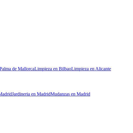
Palma de Mallorca
Limpieza
en
Bilbao
Limpieza
en
Alicante
Madrid
Jardineria
en
Madrid
Mudanzas
en
Madrid