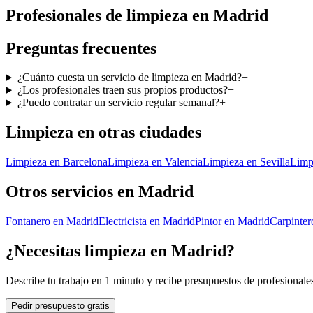
Profesionales de
limpieza
en
Madrid
Preguntas frecuentes
¿Cuánto cuesta un servicio de limpieza en Madrid?
+
¿Los profesionales traen sus propios productos?
+
¿Puedo contratar un servicio regular semanal?
+
Limpieza
en otras ciudades
Limpieza
en
Barcelona
Limpieza
en
Valencia
Limpieza
en
Sevilla
Limp
Otros servicios en
Madrid
Fontanero
en
Madrid
Electricista
en
Madrid
Pintor
en
Madrid
Carpinter
¿Necesitas
limpieza
en
Madrid
?
Describe tu trabajo en 1 minuto y recibe presupuestos de profesionales
Pedir presupuesto gratis