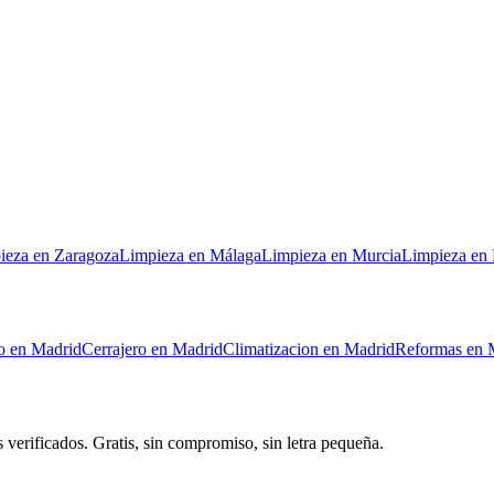
ieza
en
Zaragoza
Limpieza
en
Málaga
Limpieza
en
Murcia
Limpieza
en
o
en
Madrid
Cerrajero
en
Madrid
Climatizacion
en
Madrid
Reformas
en
 verificados. Gratis, sin compromiso, sin letra pequeña.